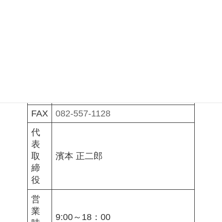
塗 法人化
2022年12月27日
立
株式会社ハマト 組織変更
住
〒731-3164
所
広島市安佐南区伴東4丁目21-16-2
Ｆ
TEL
082-849-0482
FAX
082-557-1128
代
表
取
濱本 正二郎
締
役
営
業
9:00～18：00