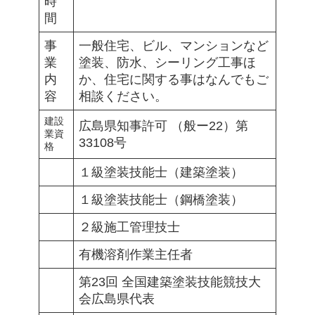
時
間
事
一般住宅、ビル、マンションなど
業
塗装、防水、シーリング工事ほ
内
か、住宅に関する事はなんでもご
容
相談ください。
建設
広島県知事許可 （般ー22）第
業資
33108号
格
１級塗装技能士（建築塗装）
１級塗装技能士（鋼橋塗装）
２級施工管理技士
有機溶剤作業主任者
第23回 全国建築塗装技能競技大
会広島県代表