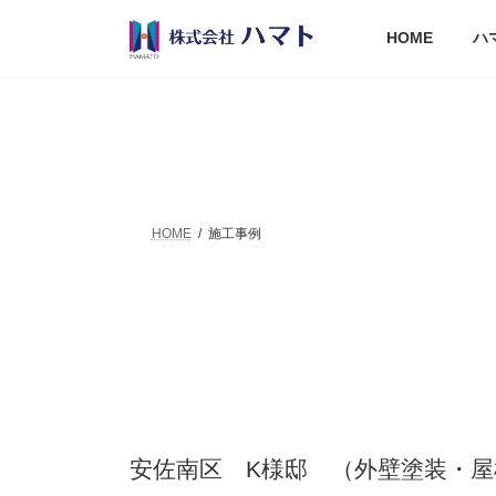
コ
ナ
ン
ビ
HOME
ハ
テ
ゲ
ン
ー
ツ
シ
へ
ョ
ス
ン
キ
に
ッ
移
プ
動
HOME
施工事例
安佐南区 K様邸 （外壁塗装・